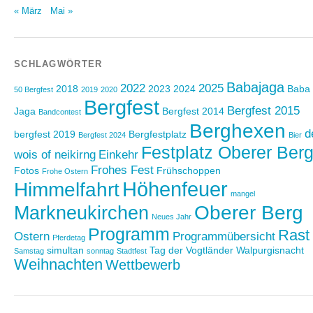
« März
Mai »
SCHLAGWÖRTER
Babajaga
2022
2025
2018
2023
2024
Baba
50 Bergfest
2019
2020
Bergfest
Bergfest 2015
Jaga
Bergfest 2014
Bandcontest
Berghexen
d
bergfest 2019
Bergfestplatz
Bergfest 2024
Bier
Festplatz Oberer Ber
wois of neikirng
Einkehr
Frohes Fest
Fotos
Frühschoppen
Frohe Ostern
Höhenfeuer
Himmelfahrt
mangel
Oberer Berg
Markneukirchen
Neues Jahr
Programm
Rast
Ostern
Programmübersicht
Pferdetag
simultan
Tag der Vogtländer
Walpurgisnacht
Samstag
sonntag
Stadtfest
Weihnachten
Wettbewerb