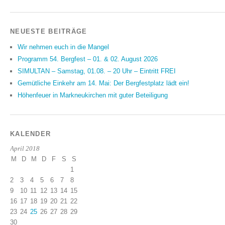
NEUESTE BEITRÄGE
Wir nehmen euch in die Mangel
Programm 54. Bergfest – 01. & 02. August 2026
SIMULTAN – Samstag, 01.08. – 20 Uhr – Eintritt FREI
Gemütliche Einkehr am 14. Mai: Der Bergfestplatz lädt ein!
Höhenfeuer in Markneukirchen mit guter Beteiligung
KALENDER
April 2018
M
D
M
D
F
S
S
1
2
3
4
5
6
7
8
9
10
11
12
13
14
15
16
17
18
19
20
21
22
23
24
25
26
27
28
29
30