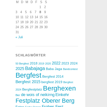
M
D
M
D
F
S
S
1
2
3
4
5
6
7
8
9
10
11
12
13
14
15
16
17
18
19
20
21
22
23
24
25
26
27
28
29
30
31
« Juli
SCHLAGWÖRTER
2022
2018
2023
2024
50 Bergfest
2019
2020
Babajaga
2025
Baba Jaga
Bandcontest
Bergfest
Bergfest 2014
Bergfest 2015
bergfest 2019
Bergfest
Berghexen
Bergfestplatz
2024
de wois of neikirng
Einkehr
Bier
Festplatz Oberer Berg
Frohes Fest
Fotos