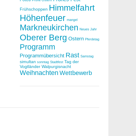
Frohe Ostern
Himmelfahrt
Frühschoppen
Höhenfeuer
mangel
Markneukirchen
Neues Jahr
Oberer Berg
Ostern
Pferdetag
Programm
Rast
Programmübersicht
Samstag
simultan
Tag der
sonntag
Stadtfest
Vogtländer
Walpurgisnacht
Weihnachten
Wettbewerb