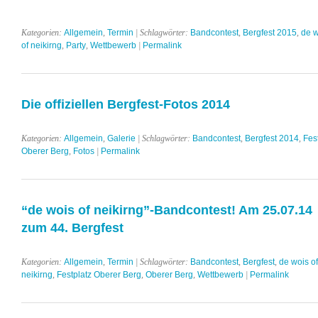
Kategorien:
Allgemein
,
Termin
| Schlagwörter:
Bandcontest
,
Bergfest 2015
,
de w
of neikirng
,
Party
,
Wettbewerb
|
Permalink
Die offiziellen Bergfest-Fotos 2014
Kategorien:
Allgemein
,
Galerie
| Schlagwörter:
Bandcontest
,
Bergfest 2014
,
Fes
Oberer Berg
,
Fotos
|
Permalink
“de wois of neikirng”-Bandcontest! Am 25.07.14
zum 44. Bergfest
Kategorien:
Allgemein
,
Termin
| Schlagwörter:
Bandcontest
,
Bergfest
,
de wois of
neikirng
,
Festplatz Oberer Berg
,
Oberer Berg
,
Wettbewerb
|
Permalink