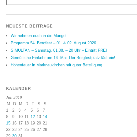
NEUESTE BEITRÄGE
Wir nehmen euch in die Mangel
Programm 54. Bergfest – 01. & 02. August 2026
SIMULTAN – Samstag, 01.08. – 20 Uhr – Eintritt FREI
Gemütliche Einkehr am 14. Mai: Der Bergfestplatz lädt ein!
Höhenfeuer in Markneukirchen mit guter Beteiligung
KALENDER
Juli 2019
M
D
M
D
F
S
S
1
2
3
4
5
6
7
8
9
10
11
12
13
14
15
16
17
18
19
20
21
22
23
24
25
26
27
28
29
30
31