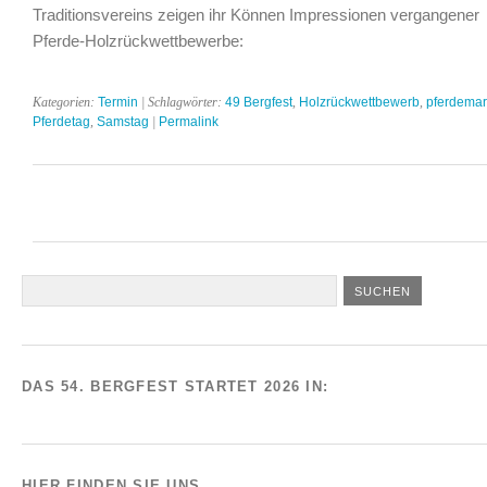
Traditionsvereins zeigen ihr Können Impressionen vergangener
Pferde-Holzrückwettbewerbe:
Kategorien:
Termin
| Schlagwörter:
49 Bergfest
,
Holzrückwettbewerb
,
pferdemar
Pferdetag
,
Samstag
|
Permalink
DAS 54. BERGFEST STARTET 2026 IN:
HIER FINDEN SIE UNS