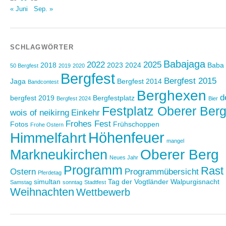
« Juni
Sep. »
SCHLAGWÖRTER
Babajaga
2022
2025
2018
2023
2024
Baba
50 Bergfest
2019
2020
Bergfest
Bergfest 2015
Jaga
Bergfest 2014
Bandcontest
Berghexen
d
bergfest 2019
Bergfestplatz
Bergfest 2024
Bier
Festplatz Oberer Ber
wois of neikirng
Einkehr
Frohes Fest
Fotos
Frühschoppen
Frohe Ostern
Höhenfeuer
Himmelfahrt
mangel
Oberer Berg
Markneukirchen
Neues Jahr
Programm
Rast
Ostern
Programmübersicht
Pferdetag
simultan
Tag der Vogtländer
Walpurgisnacht
Samstag
sonntag
Stadtfest
Weihnachten
Wettbewerb