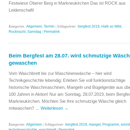
Festwiese Oberer Berg in Markneukirchen Das ist ROCK aus
Leidenschaft!
Kategorien:
Allgemein
,
Termin
| Schlagwörter:
bergfest 2019
,
Halb so Wild
,
Rocknacht
,
Samstag
|
Permalink
Beim Bergfest am 28.07. wird schmutzige Wäsch
gewaschen
Vom Waschbrett bis zur Maschinenwäsche – hier wird
Technikgeschichte lebendig: Erleben Sie voll funktionstüchtige
historische Waschmaschinen, Mangeln und Bügelgeräte aus üb
100 Jahren in Aktion! Nur am Sonntag, 28.07.2019, beim Bergfes
Markneukirchen. Möchten Sie Ihre schmutzige Wäsche gleich
mitwaschen? …
Weiterlesen
→
Kategorien:
Allgemein
| Schlagwörter:
bergfest 2019
,
mangel
,
Programm
,
sonnt
technikgeschichte
,
waschbrett
|
Permalink