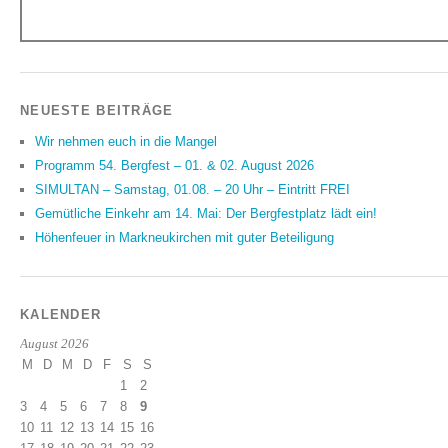
NEUESTE BEITRÄGE
Wir nehmen euch in die Mangel
Programm 54. Bergfest – 01. & 02. August 2026
SIMULTAN – Samstag, 01.08. – 20 Uhr – Eintritt FREI
Gemütliche Einkehr am 14. Mai: Der Bergfestplatz lädt ein!
Höhenfeuer in Markneukirchen mit guter Beteiligung
KALENDER
August 2026
M
D
M
D
F
S
S
1
2
3
4
5
6
7
8
9
10
11
12
13
14
15
16