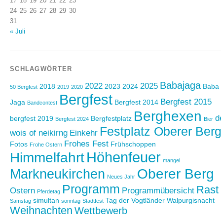
17
18
19
20
21
22
23
24
25
26
27
28
29
30
31
« Juli
SCHLAGWÖRTER
Babajaga
2022
2025
2018
2023
2024
Baba
50 Bergfest
2019
2020
Bergfest
Bergfest 2015
Jaga
Bergfest 2014
Bandcontest
Berghexen
d
bergfest 2019
Bergfestplatz
Bergfest 2024
Bier
Festplatz Oberer Ber
wois of neikirng
Einkehr
Frohes Fest
Fotos
Frühschoppen
Frohe Ostern
Höhenfeuer
Himmelfahrt
mangel
Oberer Berg
Markneukirchen
Neues Jahr
Programm
Rast
Ostern
Programmübersicht
Pferdetag
simultan
Tag der Vogtländer
Walpurgisnacht
Samstag
sonntag
Stadtfest
Weihnachten
Wettbewerb