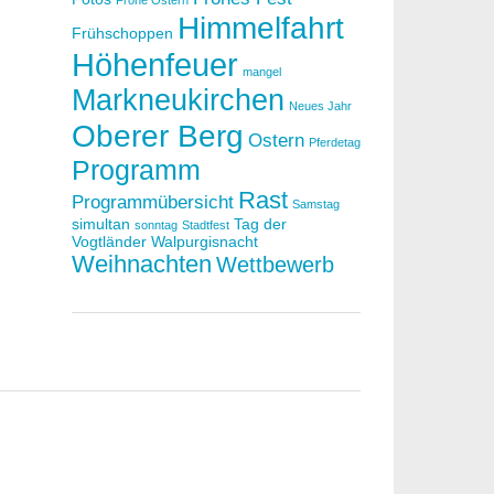
Frohe Ostern
Himmelfahrt
Frühschoppen
Höhenfeuer
mangel
Markneukirchen
Neues Jahr
Oberer Berg
Ostern
Pferdetag
Programm
Rast
Programmübersicht
Samstag
simultan
Tag der
sonntag
Stadtfest
Vogtländer
Walpurgisnacht
Weihnachten
Wettbewerb