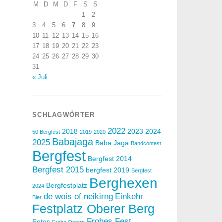
M
D
M
D
F
S
S
1
2
3
4
5
6
7
8
9
10
11
12
13
14
15
16
17
18
19
20
21
22
23
24
25
26
27
28
29
30
31
« Juli
SCHLAGWÖRTER
2022
2018
2023
2024
50 Bergfest
2019
2020
Babajaga
2025
Baba Jaga
Bandcontest
Bergfest
Bergfest 2014
Bergfest 2015
bergfest 2019
Bergfest
Berghexen
Bergfestplatz
2024
de wois of neikirng
Einkehr
Bier
Festplatz Oberer Berg
Frohes Fest
Fotos