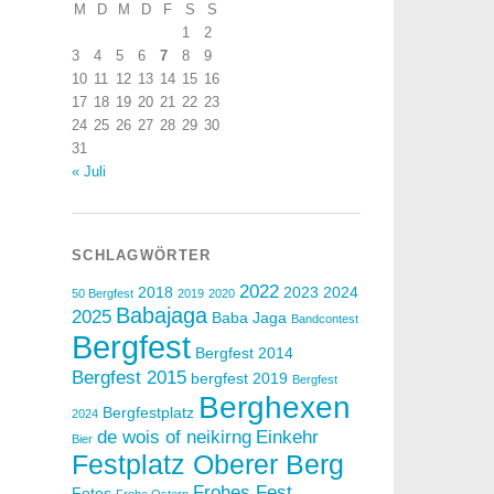
M
D
M
D
F
S
S
1
2
3
4
5
6
7
8
9
10
11
12
13
14
15
16
17
18
19
20
21
22
23
24
25
26
27
28
29
30
31
« Juli
SCHLAGWÖRTER
2022
2018
2023
2024
50 Bergfest
2019
2020
Babajaga
2025
Baba Jaga
Bandcontest
Bergfest
Bergfest 2014
Bergfest 2015
bergfest 2019
Bergfest
Berghexen
Bergfestplatz
2024
de wois of neikirng
Einkehr
Bier
Festplatz Oberer Berg
Frohes Fest
Fotos