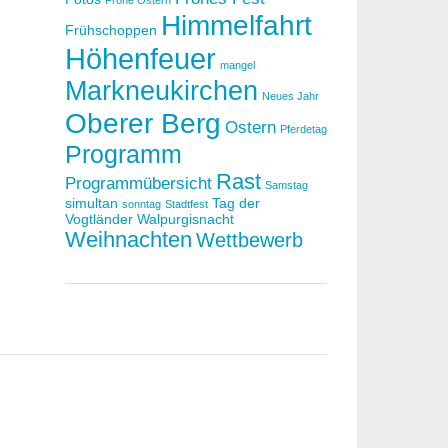
Frohe Ostern
Himmelfahrt
Frühschoppen
Höhenfeuer
mangel
Markneukirchen
Neues Jahr
Oberer Berg
Ostern
Pferdetag
Programm
Rast
Programmübersicht
Samstag
simultan
Tag der
sonntag
Stadtfest
Vogtländer
Walpurgisnacht
Weihnachten
Wettbewerb