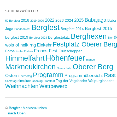
SCHLAGWÖRTER
Babajaga
2022
2025
2018
2023
2024
Baba
50 Bergfest
2019
2020
Bergfest
Bergfest 2015
Jaga
Bergfest 2014
Bandcontest
Berghexen
d
bergfest 2019
Bergfestplatz
Bergfest 2024
Bier
Festplatz Oberer Ber
wois of neikirng
Einkehr
Frohes Fest
Fotos
Frühschoppen
Frohe Ostern
Höhenfeuer
Himmelfahrt
mangel
Oberer Berg
Markneukirchen
Neues Jahr
Programm
Rast
Ostern
Programmübersicht
Pferdetag
simultan
Tag der Vogtländer
Walpurgisnacht
Samstag
sonntag
Stadtfest
Weihnachten
Wettbewerb
©
Bergfest Markneukirchen
↑ nach Oben