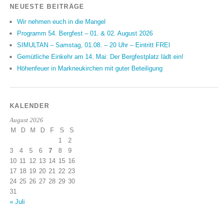
NEUESTE BEITRÄGE
Wir nehmen euch in die Mangel
Programm 54. Bergfest – 01. & 02. August 2026
SIMULTAN – Samstag, 01.08. – 20 Uhr – Eintritt FREI
Gemütliche Einkehr am 14. Mai: Der Bergfestplatz lädt ein!
Höhenfeuer in Markneukirchen mit guter Beteiligung
KALENDER
August 2026
M
D
M
D
F
S
S
1
2
3
4
5
6
7
8
9
10
11
12
13
14
15
16
17
18
19
20
21
22
23
24
25
26
27
28
29
30
31
« Juli