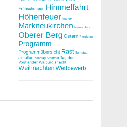
Frohe Ostern
Himmelfahrt
Frühschoppen
Höhenfeuer
mangel
Markneukirchen
Neues Jahr
Oberer Berg
Ostern
Pferdetag
Programm
Rast
Programmübersicht
Samstag
simultan
Tag der
sonntag
Stadtfest
Vogtländer
Walpurgisnacht
Weihnachten
Wettbewerb