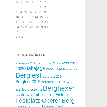
M
D
M
D
F
S
S
1
2
3
4
5
6
7
8
9
10
11
12
13
14
15
16
17
18
19
20
21
22
23
24
25
26
27
28
29
30
31
« Juli
SCHLAGWÖRTER
2022
2018
2023
2024
50 Bergfest
2019
2020
Babajaga
2025
Baba Jaga
Bandcontest
Bergfest
Bergfest 2014
Bergfest 2015
bergfest 2019
Bergfest
Berghexen
Bergfestplatz
2024
de wois of neikirng
Einkehr
Bier
Festplatz Oberer Berg
Frohes Fest
Fotos