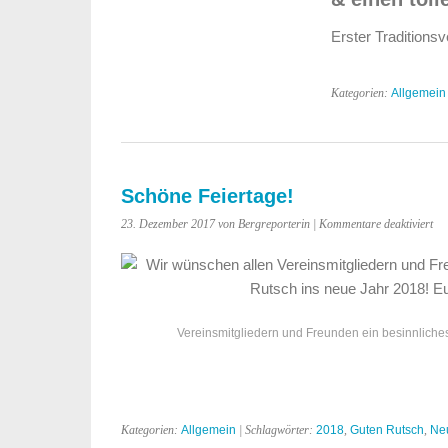
&
guten
Erster Traditions
Rutsch
Kategorien:
Allgemein
Schöne Feiertage!
für
23. Dezember 2017 von Bergreporterin |
Kommentare deaktiviert
Sc
Fei
Vereinsmitgliedern und Freunden ein besinnliche
Kategorien:
Allgemein
| Schlagwörter:
2018
,
Guten Rutsch
,
Ne