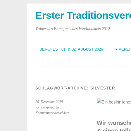
Erster Traditionsver
Träger des Ehrenpreis des Vogtlandkreis 2012
BERGFEST 01. & 02. AUGUST 2026
♥ VERE
SCHLAGWORT-ARCHIVE:
SILVESTER
20. Dezember 2019
von Bergreporterin
für
Kommentare deaktiviert
Ein
Wir wünsche
besinnliches
Weihnachtsfest
& einen toll