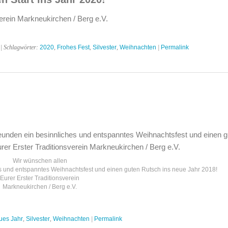
verein Markneukirchen / Berg e.V.
| Schlagwörter:
2020
,
Frohes Fest
,
Silvester
,
Weihnachten
|
Permalink
höne
ertage!
Wir wünschen allen
s und entspanntes Weihnachtsfest und einen guten Rutsch ins neue Jahr 2018!
Eurer Erster Traditionsverein
Markneukirchen / Berg e.V.
ues Jahr
,
Silvester
,
Weihnachten
|
Permalink