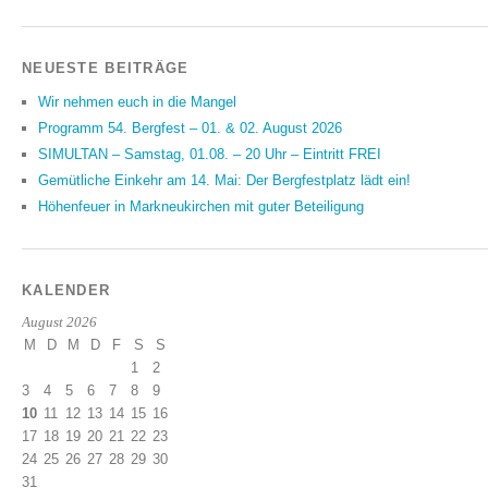
NEUESTE BEITRÄGE
Wir nehmen euch in die Mangel
Programm 54. Bergfest – 01. & 02. August 2026
SIMULTAN – Samstag, 01.08. – 20 Uhr – Eintritt FREI
Gemütliche Einkehr am 14. Mai: Der Bergfestplatz lädt ein!
Höhenfeuer in Markneukirchen mit guter Beteiligung
KALENDER
August 2026
M
D
M
D
F
S
S
1
2
3
4
5
6
7
8
9
10
11
12
13
14
15
16
17
18
19
20
21
22
23
24
25
26
27
28
29
30
31