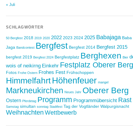
« Juli
SCHLAGWÖRTER
Babajaga
2022
2025
2018
2023
2024
Baba
50 Bergfest
2019
2020
Bergfest
Bergfest 2015
Jaga
Bergfest 2014
Bandcontest
Berghexen
d
bergfest 2019
Bergfestplatz
Bergfest 2024
Bier
Festplatz Oberer Ber
wois of neikirng
Einkehr
Frohes Fest
Fotos
Frühschoppen
Frohe Ostern
Höhenfeuer
Himmelfahrt
mangel
Oberer Berg
Markneukirchen
Neues Jahr
Programm
Rast
Ostern
Programmübersicht
Pferdetag
simultan
Tag der Vogtländer
Walpurgisnacht
Samstag
sonntag
Stadtfest
Weihnachten
Wettbewerb