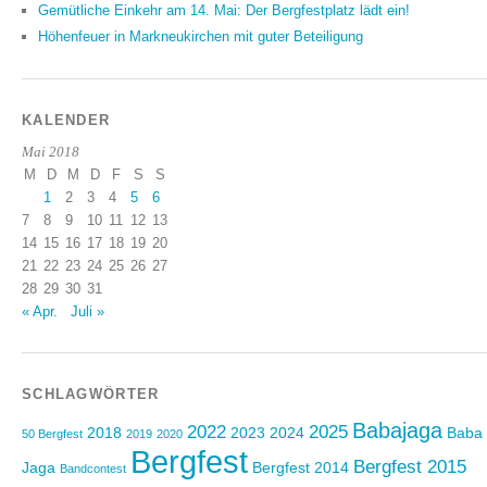
Gemütliche Einkehr am 14. Mai: Der Bergfestplatz lädt ein!
Höhenfeuer in Markneukirchen mit guter Beteiligung
KALENDER
Mai 2018
M
D
M
D
F
S
S
1
2
3
4
5
6
7
8
9
10
11
12
13
14
15
16
17
18
19
20
21
22
23
24
25
26
27
28
29
30
31
« Apr.
Juli »
SCHLAGWÖRTER
Babajaga
2022
2025
2018
2023
2024
Baba
50 Bergfest
2019
2020
Bergfest
Bergfest 2015
Jaga
Bergfest 2014
Bandcontest