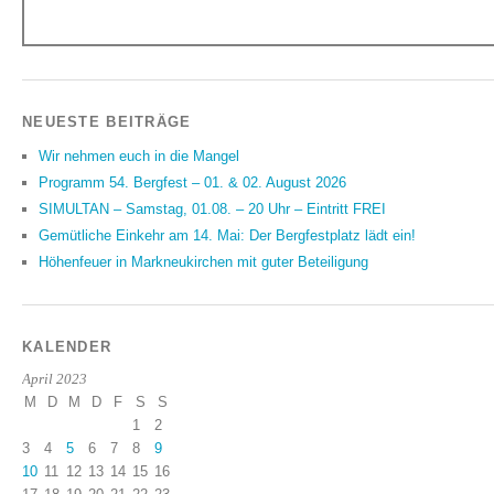
NEUESTE BEITRÄGE
Wir nehmen euch in die Mangel
Programm 54. Bergfest – 01. & 02. August 2026
SIMULTAN – Samstag, 01.08. – 20 Uhr – Eintritt FREI
Gemütliche Einkehr am 14. Mai: Der Bergfestplatz lädt ein!
Höhenfeuer in Markneukirchen mit guter Beteiligung
KALENDER
April 2023
M
D
M
D
F
S
S
1
2
3
4
5
6
7
8
9
10
11
12
13
14
15
16