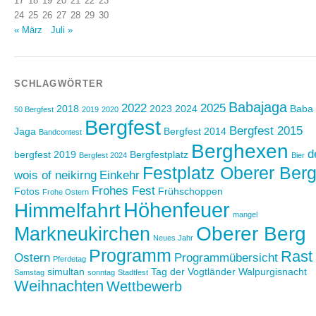
17
18
19
20
21
22
23
24
25
26
27
28
29
30
« März
Juli »
SCHLAGWÖRTER
Babajaga
2022
2025
2018
2023
2024
Baba
50 Bergfest
2019
2020
Bergfest
Bergfest 2015
Jaga
Bergfest 2014
Bandcontest
Berghexen
d
bergfest 2019
Bergfestplatz
Bergfest 2024
Bier
Festplatz Oberer Ber
wois of neikirng
Einkehr
Frohes Fest
Fotos
Frühschoppen
Frohe Ostern
Höhenfeuer
Himmelfahrt
mangel
Oberer Berg
Markneukirchen
Neues Jahr
Programm
Rast
Ostern
Programmübersicht
Pferdetag
simultan
Tag der Vogtländer
Walpurgisnacht
Samstag
sonntag
Stadtfest
Weihnachten
Wettbewerb