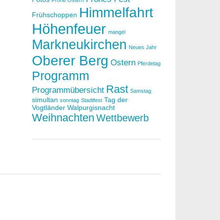
Frohe Ostern
Himmelfahrt
Frühschoppen
Höhenfeuer
mangel
Markneukirchen
Neues Jahr
Oberer Berg
Ostern
Pferdetag
Programm
Rast
Programmübersicht
Samstag
simultan
Tag der
sonntag
Stadtfest
Vogtländer
Walpurgisnacht
Weihnachten
Wettbewerb