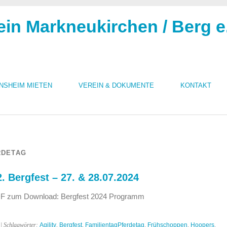
ein Markneukirchen / Berg e
INSHEIM MIETEN
VEREIN & DOKUMENTE
KONTAKT
RDETAG
 Bergfest – 27. & 28.07.2024
F zum Download: Bergfest 2024 Programm
| Schlagwörter:
Agility
,
Bergfest
,
FamilientagPferdetag
,
Frühschoppen
,
Hoopers
,