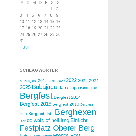
M
D
M
D
F
S
S
1
2
3
4
5
6
7
8
9
10
11
12
13
14
15
16
17
18
19
20
21
22
23
24
25
26
27
28
29
30
31
« Juli
SCHLAGWÖRTER
2022
2018
2023
2024
50 Bergfest
2019
2020
Babajaga
2025
Baba Jaga
Bandcontest
Bergfest
Bergfest 2014
Bergfest 2015
bergfest 2019
Bergfest
Berghexen
Bergfestplatz
2024
de wois of neikirng
Einkehr
Bier
Festplatz Oberer Berg
Frohes Fest
Fotos