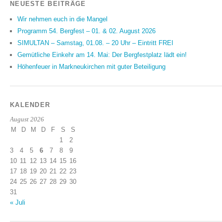
NEUESTE BEITRÄGE
Wir nehmen euch in die Mangel
Programm 54. Bergfest – 01. & 02. August 2026
SIMULTAN – Samstag, 01.08. – 20 Uhr – Eintritt FREI
Gemütliche Einkehr am 14. Mai: Der Bergfestplatz lädt ein!
Höhenfeuer in Markneukirchen mit guter Beteiligung
KALENDER
August 2026
M
D
M
D
F
S
S
1
2
3
4
5
6
7
8
9
10
11
12
13
14
15
16
17
18
19
20
21
22
23
24
25
26
27
28
29
30
31
« Juli