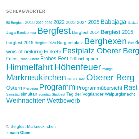
SCHLAGWÖRTER
Babajaga
2022
2025
2018
2023
2024
Baba
50 Bergfest
2019
2020
Bergfest
Bergfest 2015
Jaga
Bergfest 2014
Bandcontest
Berghexen
d
bergfest 2019
Bergfestplatz
Bergfest 2024
Bier
Festplatz Oberer Ber
wois of neikirng
Einkehr
Frohes Fest
Fotos
Frühschoppen
Frohe Ostern
Höhenfeuer
Himmelfahrt
mangel
Oberer Berg
Markneukirchen
Neues Jahr
Programm
Rast
Ostern
Programmübersicht
Pferdetag
simultan
Tag der Vogtländer
Walpurgisnacht
Samstag
sonntag
Stadtfest
Weihnachten
Wettbewerb
©
Bergfest Markneukirchen
↑ nach Oben